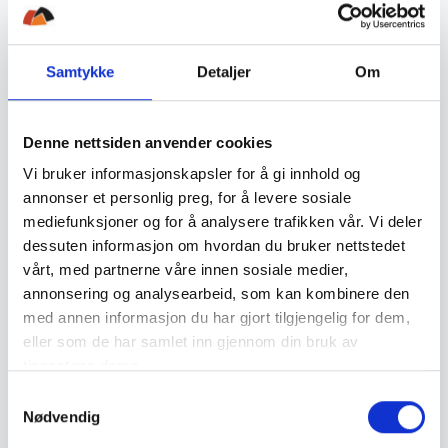
vare. Ny eller riktig vare, vil sendes rasket mulig etter
at vi har mottatt varen med feil eller mangler fra deg.
Samtykke
Detaljer
Om
R
eklamasjon
Du må reklamere innen rimelig tid dersom du
Denne nettsiden anvender cookies
oppdager feil eller mangler ved varen. Ta kontakt på
Vi bruker informasjonskapsler for å gi innhold og
e-post eller telefon og vis til ditt ordrenummer og
annonser et personlig preg, for å levere sosiale
beskriv feilen eller mangelen. Vi vil evaluere om feilen
mediefunksjoner og for å analysere trafikken vår. Vi deler
dessuten informasjon om hvordan du bruker nettstedet
eller mangelen, går under definisjonen reklamasjon i
vårt, med partnerne våre innen sosiale medier,
tråd med kjøpsloven og rettspraksis. Dersom du
annonsering og analysearbeid, som kan kombinere den
ønsker en ny vare, blir den tilsendt på Nunataq
med annen informasjon du har gjort tilgjengelig for dem,
nettbutikk sin regning. Ønsker du pengene tilbake, må
eller som de har samlet inn gjennom din bruk av
du gi oss beskjed om dette. Du vil få pengene
tjenestene deres.
tilbakebetalt innen 14 dager, fra vi mottok varen i
S
retur.
Nødvendig
a
m