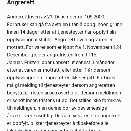
Angrerett
Angrerettloven av 21. Desember nr. 105 2000.
Forbruker kan gå fra avtalen uten å oppgi noen grunn
innen 14 dager etter at tjenesteyter har oppfylt sin
opplysningsplikt ihht. Angrerettloven og varen er
mottatt. For varer som er kjøpt fra 1. November til 24.
Desember gjelder angrefristen frem til 15.
Januar. Fristen løper uansett ut senest 3 måneder
etter at varen er mottatt, eller etter 1 år dersom
opplysninger om angreretten ikke er gitt. Forbruker
må gi melding til tjenesteyter dersom angreretten
benyttes. Fristen anses overholdt dersom meldingen
er sendt innen fristens utløp. Det stilles ikke formkrav
til meldingen, men denne bør av bevismessige
årsaker være skriftlig. Dersom vilkårene for angrerett
er oppfylt, plikter tjenesteyter å tilbakeføre alle
faktiske kostnader som er belastet forbruker.