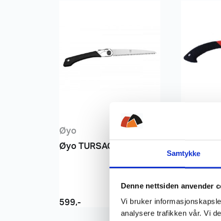
Øyo
Eagle Pr
Øyo TURSAG FOLDBAR
Eagle Pro
Samtykke
buet
Denne nettsiden anvender c
Vi bruker informasjonskapsler
599
,-
599
,-
analysere trafikken vår. Vi 