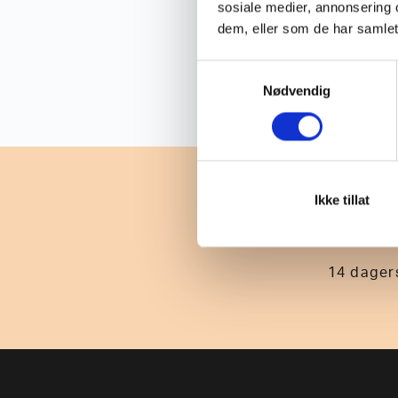
sosiale medier, annonsering 
dem, eller som de har samlet
S
Nødvendig
a
m
t
y
k
k
Ikke tillat
e
v
a
14 dagers
l
g