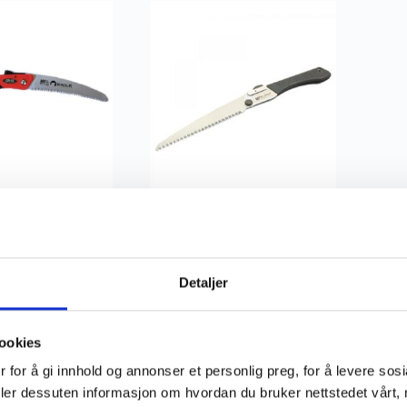
oducts
Four Season
ducts Tursag
SAG SIERRA
Detaljer
SAMMENLEGGBAR 18
CM
ookies
 for å gi innhold og annonser et personlig preg, for å levere sos
298
,-
deler dessuten informasjon om hvordan du bruker nettstedet vårt,