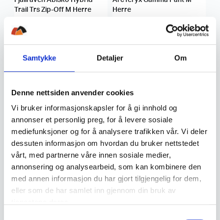
Trail Trs Zip-Off M Herre
Herre
2.899
,-
2.399
,-
Samtykke
Detaljer
Om
Denne nettsiden anvender cookies
Vi bruker informasjonskapsler for å gi innhold og
annonser et personlig preg, for å levere sosiale
mediefunksjoner og for å analysere trafikken vår. Vi deler
Fjällräven
Fjällräven
dessuten informasjon om hvordan du bruker nettstedet
Fjällräven Keb Trousers M
Fjällräven Vidda Pro Lite Zip-
Herre
Off Trs M Herre
vårt, med partnerne våre innen sosiale medier,
annonsering og analysearbeid, som kan kombinere den
med annen informasjon du har gjort tilgjengelig for dem,
2.999
,-
2.799
,-
eller som de har samlet inn gjennom din bruk av
tjenestene deres.
S