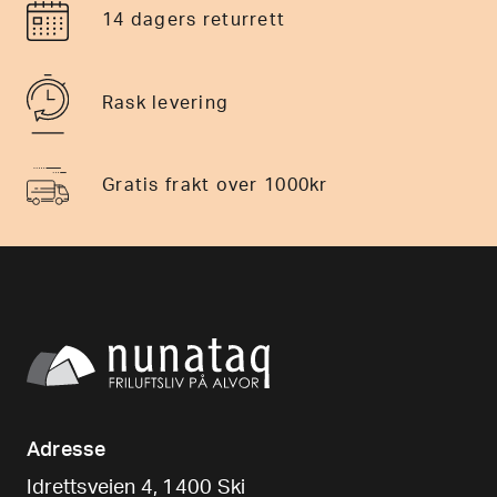
Patagonia
Patagonia
Patagonia M´S Terravia Trail
Patagonia M´S Terravia
Pants – Reg Herre
Alpine Pants – Reg Herre
1.999
,-
2.499
,-
Montane
Norrøna
Montane Mens Tenacity
Norrøna femund mid cotton
Pants Reg Leg Herre
Pants M’s Herre