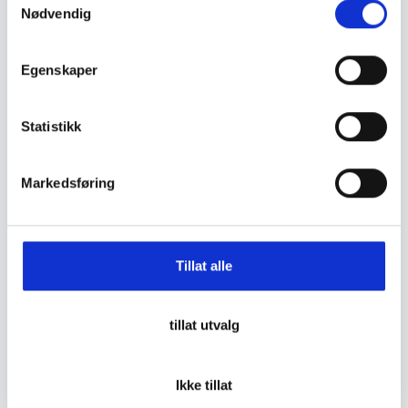
Nødvendig
a
m
t
Egenskaper
y
Fjällräven
Patagonia
k
Fjällräven Keb Trousers M
Patagonia M´S Terrebonne
k
Statistikk
Herre
Joggers Herre
e
v
Markedsføring
a
2.999
,-
1.499
,-
l
g
Tillat alle
tillat utvalg
Patagonia
Patagonia
Ikke tillat
Patagonia M´S Venga Rock
Patagonia M´S Venga Rock
Pants – Reg Herre
Pants – Reg Herre