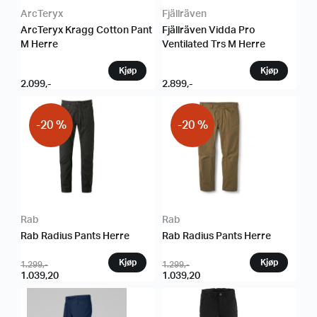
ArcTeryx
Fjällräven
ArcTeryx Kragg Cotton Pant
Fjällräven Vidda Pro
M Herre
Ventilated Trs M Herre
2.099
,-
2.899
,-
-20 %
-20 %
Rab
Rab
Rab Radius Pants Herre
Rab Radius Pants Herre
1.299
,-
1.299
,-
1.039,20
1.039,20