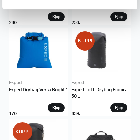
22
13
280
,-
250
,-
KUPP!
Exped
Exped
Exped Drybag Versa Bright 1
Exped Fold-Drybag Endura
50 L
170
,-
639
,-
KUPP!