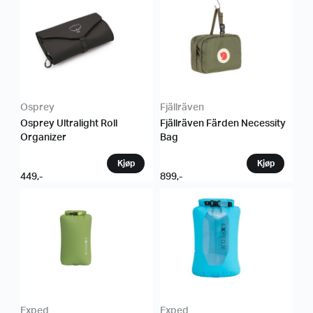
Osprey
Fjällräven
Osprey Ultralight Roll
Fjällräven Färden Necessity
Organizer
Bag
449
,-
899
,-
Exped
Exped