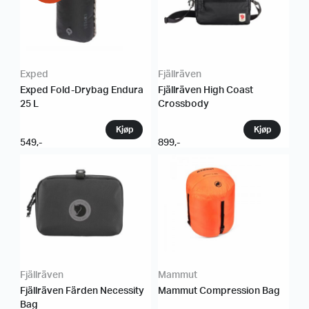
Exped
Fjällräven
Exped Fold-Drybag Endura
Fjällräven High Coast
25 L
Crossbody
549
,-
899
,-
Fjällräven
Mammut
Fjällräven Färden Necessity
Mammut Compression Bag
Bag