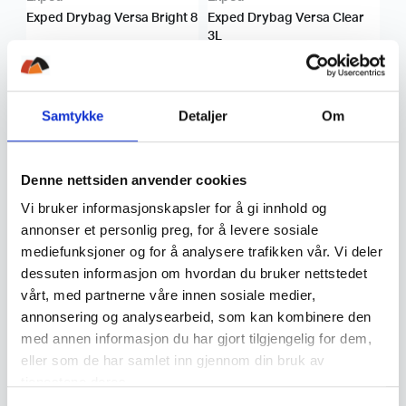
Exped Drybag Versa Bright 8
Exped Drybag Versa Clear
3L
220
,-
220
,-
Samtykke
Detaljer
Om
Denne nettsiden anvender cookies
Vi bruker informasjonskapsler for å gi innhold og
annonser et personlig preg, for å levere sosiale
mediefunksjoner og for å analysere trafikken vår. Vi deler
Exped
Exped
dessuten informasjon om hvordan du bruker nettstedet
Exped Drybag Versa Clear
Exped Drybag Versa Clear
vårt, med partnerne våre innen sosiale medier,
5L
8L
annonsering og analysearbeid, som kan kombinere den
med annen informasjon du har gjort tilgjengelig for dem,
240
,-
280
,-
eller som de har samlet inn gjennom din bruk av
tjenestene deres.