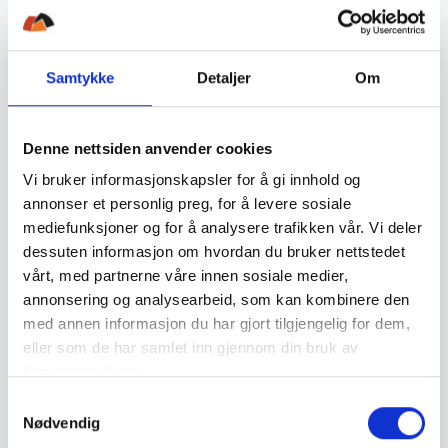
649
,-
649
,-
Samtykke
Detaljer
Om
Denne nettsiden anvender cookies
Vi bruker informasjonskapsler for å gi innhold og
annonser et personlig preg, for å levere sosiale
mediefunksjoner og for å analysere trafikken vår. Vi deler
Fjällräven
Fjällräven
dessuten informasjon om hvordan du bruker nettstedet
Fjällräven Kiruna Hat
Fjällräven Kiruna Hat
vårt, med partnerne våre innen sosiale medier,
annonsering og analysearbeid, som kan kombinere den
699
,-
699
,-
med annen informasjon du har gjort tilgjengelig for dem,
eller som de har samlet inn gjennom din bruk av
tjenestene deres.
S
Nødvendig
a