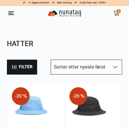
14 dagers returrett
Rask levering
Gratis frakt over 1000kr
0
HATTER
FILTER
-20 %
-20 %