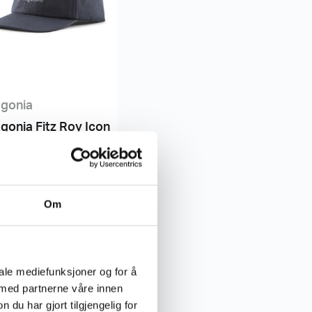
agonia
gonia Fitz Roy Icon
d Cap
,-
Om
iale mediefunksjoner og for å
 med partnerne våre innen
u har gjort tilgjengelig for