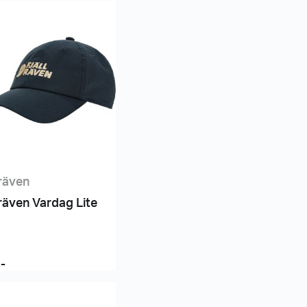
lräven
lräven Vardag Lite
,-