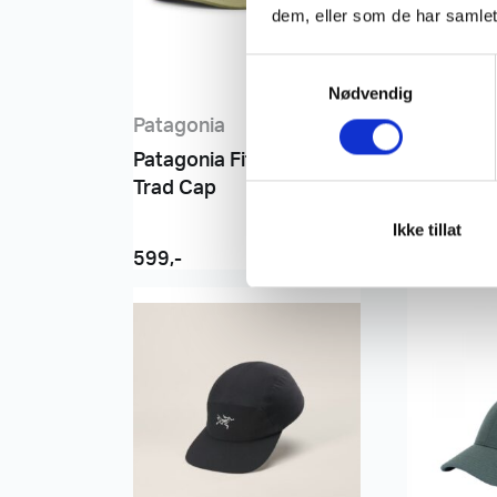
dem, eller som de har samlet
S
Nødvendig
a
m
Patagonia
Patagoni
t
Patagonia Fitz Roy Icon
Patagonia
y
Trad Cap
Trad Cap
k
k
Ikke tillat
e
599
,-
599
,-
v
a
l
g