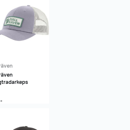
lräven
lräven
gtradarkeps
,-