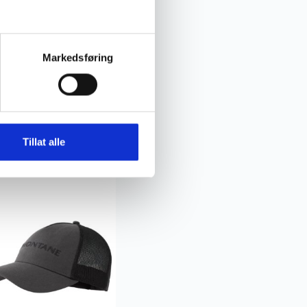
Markedsføring
tane
tane Basecamp
o Cap
Tillat alle
,-