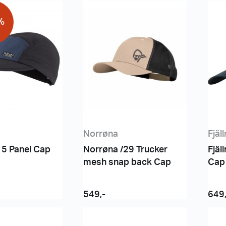
%
Norrøna
Fjäl
 5 Panel Cap
Norrøna /29 Trucker
Fjäl
mesh snap back Cap
Cap
549
,-
649