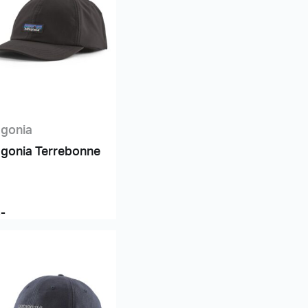
agonia
agonia Terrebonne
,-