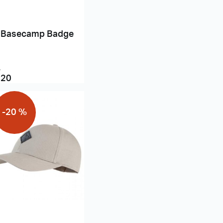
 Basecamp Badge
-
,20
-20 %