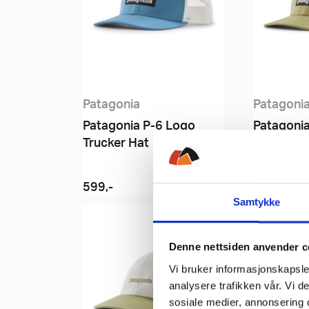
Patagonia
Patagoni
Patagonia P-6 Logo
Patagoni
Trucker Hat
Trucker H
599
,-
599
,-
Samtykke
Denne nettsiden anvender c
Vi bruker informasjonskapsler
analysere trafikken vår. Vi 
sosiale medier, annonsering 