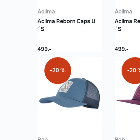
Aclima
Aclima
Aclima Reborn Caps U
Aclima R
´S
´S
499
,-
499
,-
-20 %
-20 