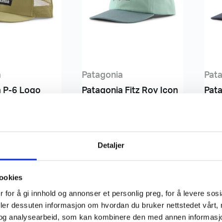
a
Patagonia
Pat
a P-6 Logo
Patagonia Fitz Roy Icon
Pata
at
Trad Cap
Tra
599
,-
599
Detaljer
ookies
 for å gi innhold og annonser et personlig preg, for å levere sos
deler dessuten informasjon om hvordan du bruker nettstedet vårt,
og analysearbeid, som kan kombinere den med annen informasjon d