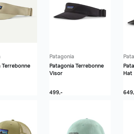
a
Patagonia
Pat
a Terrebonne
Patagonia Terrebonne
Pat
Visor
Hat
499
,-
649