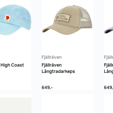
Fjällräven
Fjäl
n High Coast
Fjällräven
Fjäl
Långtradarkeps
Lån
649
,-
649