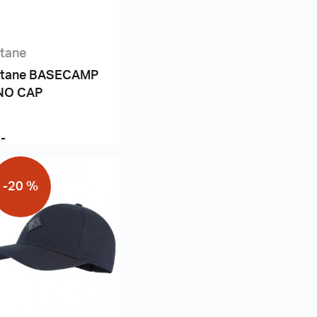
tane
tane BASECAMP
NO CAP
,-
-20 %