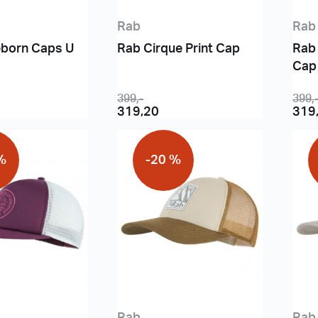
Rab
Rab
eborn Caps U
Rab Cirque Print Cap
Rab
Cap
399
,-
399
,
319,20
319
%
-20 %