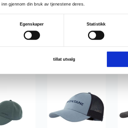
 inn gjennom din bruk av tjenestene deres.
Egenskaper
Statistikk
a
Patagonia
Mon
 Fitz Roy Icon
Patagonia Fitz Roy Icon
Mon
Trad Cap
Mon
tillat utvalg
599
,-
399