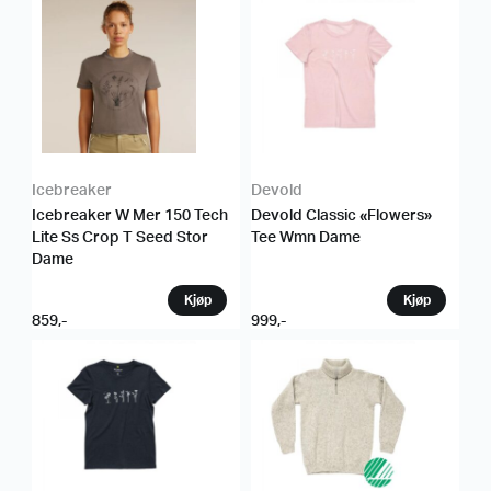
Icebreaker
Devold
Icebreaker W Mer 150 Tech
Devold Classic «Flowers»
Lite Ss Crop T Seed Stor
Tee Wmn Dame
Dame
859
,-
999
,-