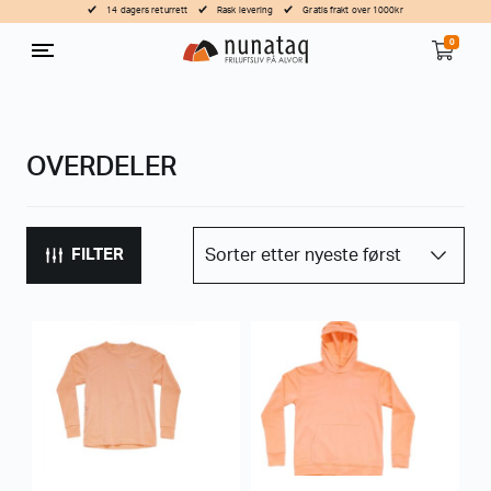
14 dagers returrett
Rask levering
Gratis frakt over 1000kr
0
OVERDELER
FILTER