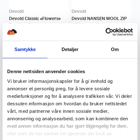
Devold
Devold
Devold Classic «Flowers»
Devold NANSEN WOOL ZIP
Tee Wmn Dame
NECK
999
,-
2.199
,-
Samtykke
Detaljer
Om
-25 %
Denne nettsiden anvender cookies
Vi bruker informasjonskapsler for å gi innhold og
annonser et personlig preg, for å levere sosiale
mediefunksjoner og for å analysere trafikken vår. Vi deler
Fjällräven
Fjällräven
dessuten informasjon om hvordan du bruker nettstedet
Fjällräven Fjällräven Logo
Fjällräven Abisko Wool
vårt, med partnerne våre innen sosiale medier,
Tee W Dame
Hoodie W Dame
annonsering og analysearbeid, som kan kombinere den
med annen informasjon du har gjort tilgjengelig for dem,
699
,-
eller som de har samlet inn gjennom din bruk av
524,25
1.599
,-