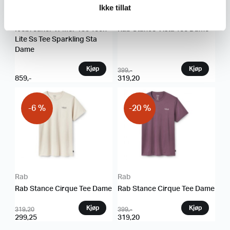
Ikke tillat
Icebreaker
Rab
Icebreaker W Mer 150 Tech
Rab Stance Vista Tee Dame
Lite Ss Tee Sparkling Sta
Dame
399
,-
859
,-
319,20
-6 %
-20 %
Rab
Rab
Rab Stance Cirque Tee Dame
Rab Stance Cirque Tee Dame
319,20
399
,-
299,25
319,20