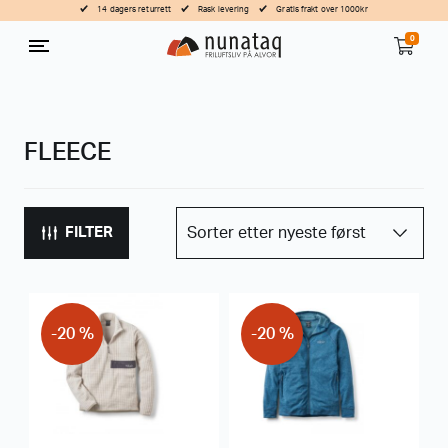
14 dagers returrett
Rask levering
Gratis frakt over 1000kr
0
FLEECE
FILTER
-20 %
-20 %