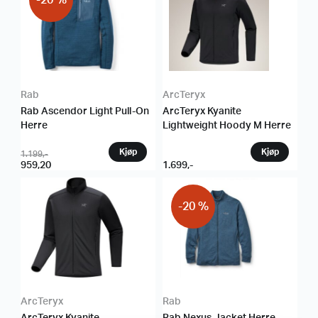
Rab
ArcTeryx
Rab Ascendor Light Pull-On
ArcTeryx Kyanite
Herre
Lightweight Hoody M Herre
1.199
,-
959,20
1.699
,-
-20 %
ArcTeryx
Rab
ArcTeryx Kyanite
Rab Nexus Jacket Herre