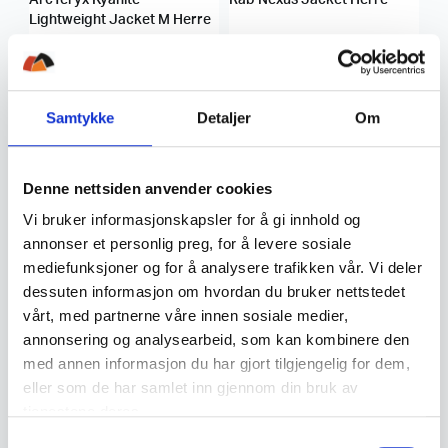
Lightweight Jacket M Herre
1.099
,-
1.599
,-
879,20
Samtykke
Detaljer
Om
Denne nettsiden anvender cookies
Vi bruker informasjonskapsler for å gi innhold og
annonser et personlig preg, for å levere sosiale
mediefunksjoner og for å analysere trafikken vår. Vi deler
Montane
Patagonia
dessuten informasjon om hvordan du bruker nettstedet
Montane Mens Protium
Patagonia M´S R1 Air Crew
Jacket Herre
Herre
vårt, med partnerne våre innen sosiale medier,
annonsering og analysearbeid, som kan kombinere den
med annen informasjon du har gjort tilgjengelig for dem,
1.099
,-
1.799
,-
eller som de har samlet inn gjennom din bruk av
tjenestene deres.
S