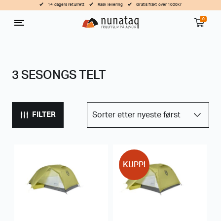
14 dagers returrett
Rask levering
Gratis frakt over 1000kr
0
3 SESONGS TELT
FILTER
KUPP!