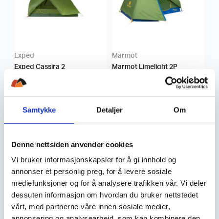
Exped
Marmot
Exped Cassira 2
Marmot Limelight 2P
9.990
,-
4.499
,-
Samtykke
Detaljer
Om
Denne nettsiden anvender cookies
Vi bruker informasjonskapsler for å gi innhold og
annonser et personlig preg, for å levere sosiale
mediefunksjoner og for å analysere trafikken vår. Vi deler
Hilleberg
Marmot
dessuten informasjon om hvordan du bruker nettstedet
Hilleberg Rogen 3P Rød
Marmot Limelight UL 3P
vårt, med partnerne våre innen sosiale medier,
annonsering og analysearbeid, som kan kombinere den