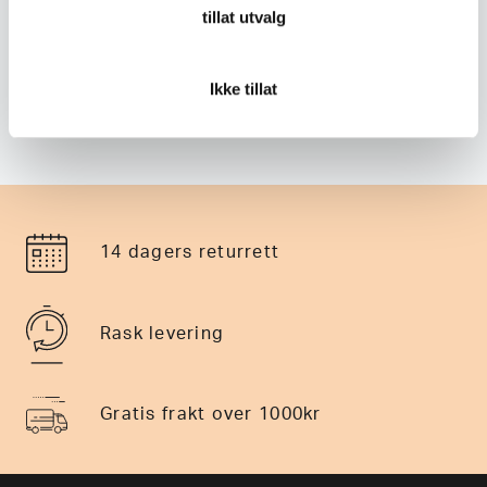
tillat utvalg
Walkabout
Marmot
Walkabout Telt Hiker 3
Marmot Taranis 2P Telt
Ikke tillat
1.399
,-
4.199
,-
14 dagers returrett
Rask levering
Gratis frakt over 1000kr