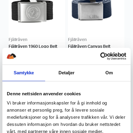
Fjällräven
Fjällräven
Fjällräven 1960 Logo Belt
Fjällräven Canvas Belt
499
,-
549
,-
Samtykke
Detaljer
Om
Denne nettsiden anvender cookies
Vi bruker informasjonskapsler for å gi innhold og
annonser et personlig preg, for å levere sosiale
mediefunksjoner og for å analysere trafikken vår. Vi deler
Fjällräven
Fjällräven
dessuten informasjon om hvordan du bruker nettstedet
Fjällräven Abisko
Fjällräven Abisko
vårt, med partnerne våre innen sosiale medier,
Midsummer Belt
Midsummer Belt