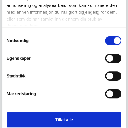
annonsering og analysearbeid, som kan kombinere den
med annen informasjon du har gjort tilgjengelig for dem,
549
,-
549
,-
eller som de har samlet inn gjennom din bruk av
tjenestene deres.
S
Nødvendig
a
m
t
Egenskaper
y
k
Fjällräven
Fjällräven
k
Statistikk
Fjällräven Canvas Belt
Fjällräven Canvas Belt
e
v
Markedsføring
549
,-
549
,-
a
l
g
Tillat alle