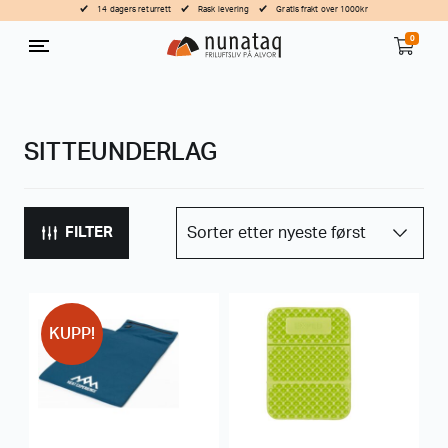
14 dagers returrett
Rask levering
Gratis frakt over 1000kr
0
SITTEUNDERLAG
FILTER
KUPP!