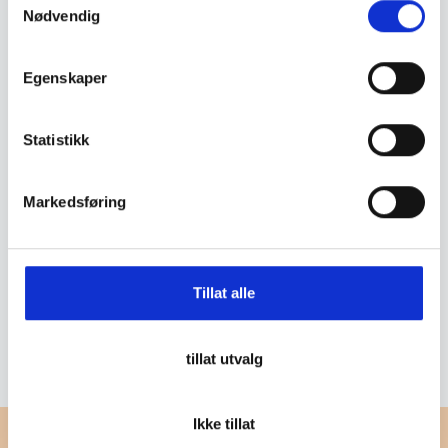
Nødvendig
a
Blå
m
t
329
,-
39
,-
Egenskaper
y
k
k
Statistikk
e
v
Markedsføring
a
l
g
Stadion
Sitteplate brettet
Tillat alle
59
,-
tillat utvalg
Ikke tillat