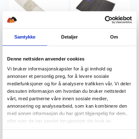
Samtykke
Detaljer
Om
Norsk Ullsåle
Tradex
Norsk Ullsåle Sitteunderlag
Tradex Sitteplate, Glatt
Utmark
Denne nettsiden anvender cookies
Vi bruker informasjonskapsler for å gi innhold og
290
,-
59
,-
annonser et personlig preg, for å levere sosiale
mediefunksjoner og for å analysere trafikken vår. Vi deler
dessuten informasjon om hvordan du bruker nettstedet
vårt, med partnerne våre innen sosiale medier,
annonsering og analysearbeid, som kan kombinere den
med annen informasjon du har gjort tilgjengelig for dem,
eller som de har samlet inn gjennom din bruk av
tjenestene deres.
Øyo
Stadion
S
Øyo KVILE SITTEUNDERLAG
Stadion Brettbar sitteplate