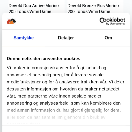
Devold Duo Active Merino
Devold Breeze Plus Merino
205 Longs Wmn Dame
200 Longs Wmn Dame
799
,-
559
,-
1.099
,-
Samtykke
Detaljer
Om
KUPP!
Denne nettsiden anvender cookies
Vi bruker informasjonskapsler for å gi innhold og
annonser et personlig preg, for å levere sosiale
mediefunksjoner og for å analysere trafikken vår. Vi deler
Devold
Devold
dessuten informasjon om hvordan du bruker nettstedet
Devold Expedition Merino
Devold Signature Merino 230
vårt, med partnerne våre innen sosiale medier,
Silk Longs Wmn Dame
Longs Wmn Dame
annonsering og analysearbeid, som kan kombinere den
med annen informasjon du har gjort tilgjengelig for dem,
1.299
,-
899
,-
eller som de har samlet inn gjennom din bruk av
tjenestene deres.
-31 %