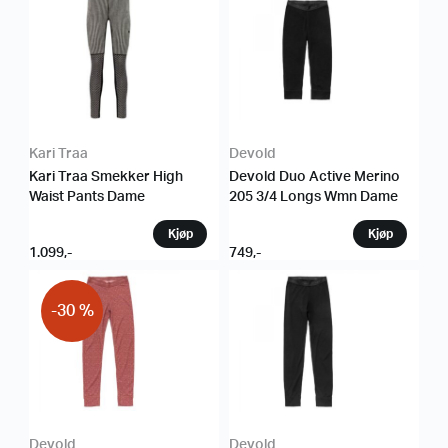
Kari Traa
Devold
Kari Traa Smekker High
Devold Duo Active Merino
Waist Pants Dame
205 3/4 Longs Wmn Dame
1.099
,-
749
,-
-30 %
Devold
Devold