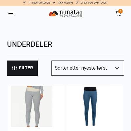
14 dagers returrett
Rask levering
Gratis frakt over 1000kr
0
UNDERDELER
FILTER