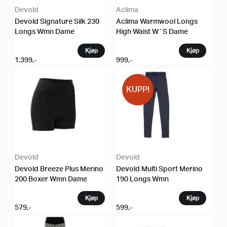
Devold
Aclima
Devold Signature Silk 230
Aclima Warmwool Longs
Longs Wmn Dame
High Waist W´S Dame
1.399
,-
999
,-
KUPP!
Devold
Devold
Devold Breeze Plus Merino
Devold Multi Sport Merino
200 Boxer Wmn Dame
190 Longs Wmn
579
,-
599
,-