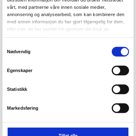
vårt, med partnerne våre innen sosiale medier,
annonsering og analysearbeid, som kan kombinere den
med annen informasjon du har gjort tilgjengelig for dem,
eller som de har samlet inn gjennom din bruk av
tjenestene deres.
G3
Åsnes
S
G3 Elements Skin 115mm
Åsnes POMOCA FELLELIM
Nødvendig
a
75g
m
t
2.099
,-
299
,-
Egenskaper
y
k
k
Statistikk
e
v
Markedsføring
a
l
g
Åsnes
Åsnes
Åsnes X-SKIN 58 mm
Åsnes X-SKIN 58 mm NYLON
Tillat alle