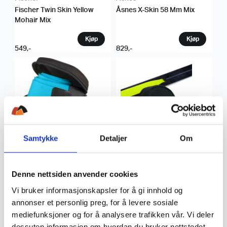
Fischer Twin Skin Yellow
Åsnes X-Skin 58 Mm Mix
Mohair Mix
549
,-
829
,-
Samtykke
Detaljer
Om
Åsnes
Fischer
Åsnes X-Skin 45mm Mix
Fischer EASY SKIN MOHAIR
MIX 35
Denne nettsiden anvender cookies
Vi bruker informasjonskapsler for å gi innhold og
799
,-
800
,-
annonser et personlig preg, for å levere sosiale
mediefunksjoner og for å analysere trafikken vår. Vi deler
dessuten informasjon om hvordan du bruker nettstedet