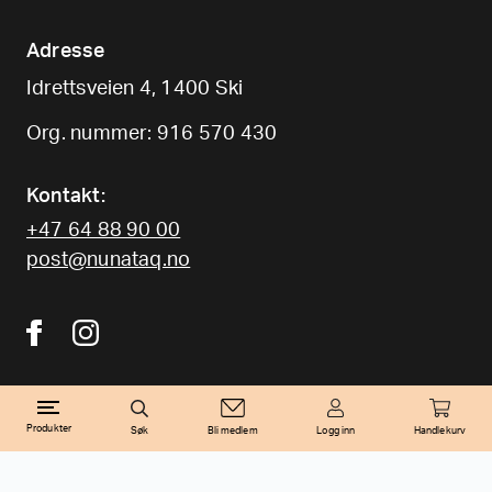
Adresse
Idrettsveien 4, 1400 Ski
Org. nummer: 916 570 430
Kontakt:
+47 64 88 90 00
post@nunataq.no
2022 Nunataq. All rights reserved.
Produkter
Søk
Bli medlem
Logg inn
Handlekurv
Filter