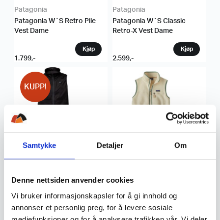
Patagonia
Patagonia
Patagonia W´S Retro Pile
Patagonia W´S Classic
Vest Dame
Retro-X Vest Dame
1.799
,-
2.599
,-
KUPP!
Samtykke
Detaljer
Om
Heat Experience
Patagonia
Heat Experience Heated
Patagonia W´S Retro Pile
Fleece Vest Womens Dame
Vest Dame
Denne nettsiden anvender cookies
Vi bruker informasjonskapsler for å gi innhold og
1.199
,-
1.799
,-
annonser et personlig preg, for å levere sosiale
mediefunksjoner og for å analysere trafikken vår. Vi deler