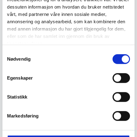
dessuten informasjon om hvordan du bruker nettstedet
vårt, med partnerne våre innen sosiale medier,
annonsering og analysearbeid, som kan kombinere den
med annen informasjon du har gjort tilgjengelig for dem,
eller som de har samlet inn gjennom din bruk av
tjenestene deres.
Aclima
Patagonia
S
Aclima ReBorn Terry Vest W
Patagonia W Better Sweater
Nødvendig
a
´s Dame
Vest Dame
m
t
1.599
,-
1.799
,-
Egenskaper
y
k
k
Statistikk
e
v
Markedsføring
a
l
g