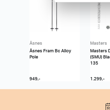
v
a
l
g
Åsnes
Masters
Åsnes Fram Bc Alloy
Masters D
Pole
(SMU) Bla
135
949
,-
1.299
,-