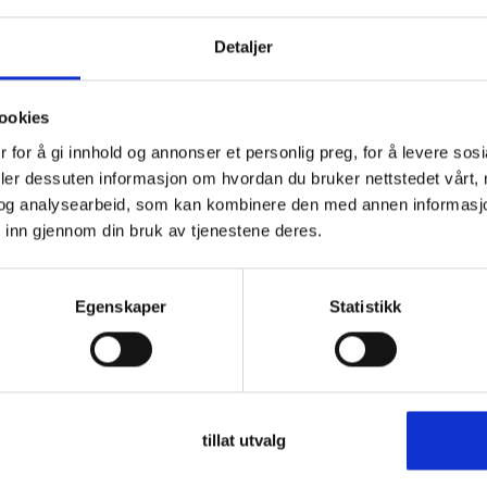
Detaljer
ookies
 for å gi innhold og annonser et personlig preg, for å levere sos
deler dessuten informasjon om hvordan du bruker nettstedet vårt,
og analysearbeid, som kan kombinere den med annen informasjon d
Åsnes
Åsn
 inn gjennom din bruk av tjenestene deres.
7 Rondane II,
Åsnes Cecilie Bc Pole
Åsne
av med
Pole
Egenskaper
Statistikk
1.149
,-
899
tillat utvalg