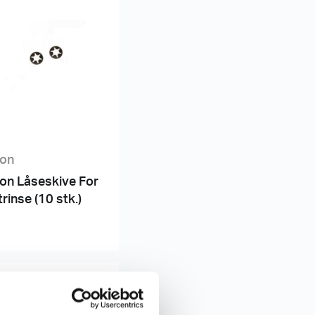
ron
on Låseskive For
rinse (10 stk.)