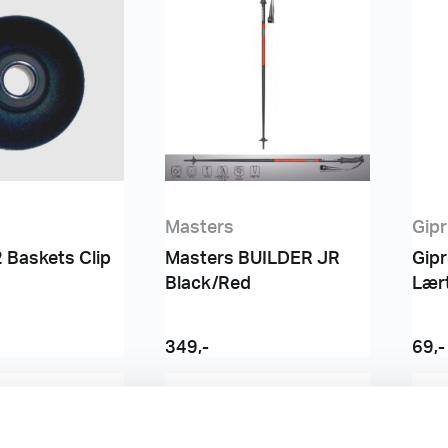
Masters
Gip
 Baskets Clip
Masters BUILDER JR
Gipr
Black/Red
Lært
349
,-
69
,-