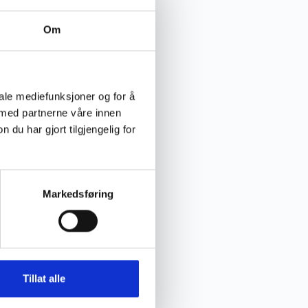
Om
iale mediefunksjoner og for å
 med partnerne våre innen
u har gjort tilgjengelig for
es
s Fram Bc Alloy
Markedsføring
,-
Tillat alle