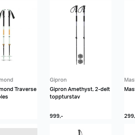
amond
Gipron
Mas
amond Traverse
Gipron Amethyst, 2-delt
Mas
oles
toppturstav
999
,-
299