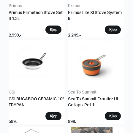
Primus
Primus
Primus Primetech Stove Set
Primus Lite Xl Stove System
II 1.3L
Ii
2.999
,-
2.249
,-
GSI
Sea To Summit
GSI BUGABOO CERAMIC 10″
Sea To Summit Frontier Ul
FRYPAN
Collaps. Pot 1l
599
,-
999
,-