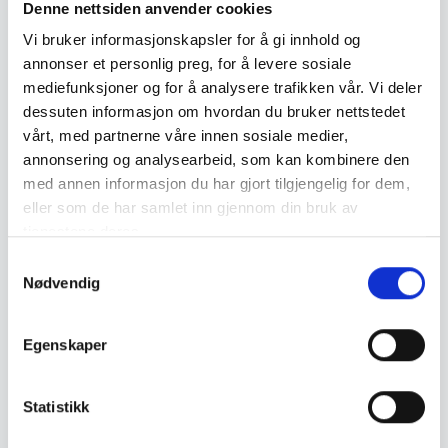
Denne nettsiden anvender cookies
Vi bruker informasjonskapsler for å gi innhold og
annonser et personlig preg, for å levere sosiale
mediefunksjoner og for å analysere trafikken vår. Vi deler
Trangia
Trangia
dessuten informasjon om hvordan du bruker nettstedet
Trangia Kaffekjele For Bål
Trangia Multidisk for 25
vårt, med partnerne våre innen sosiale medier,
serien
annonsering og analysearbeid, som kan kombinere den
med annen informasjon du har gjort tilgjengelig for dem,
eller som de har samlet inn gjennom din bruk av
310
,-
159
,-
tjenestene deres.
S
Nødvendig
a
m
t
Egenskaper
y
k
Trangia
Eagle Products
k
Statistikk
Trangia Stekepanne
Eagle Products Stekepanne
e
Gourmet Med Lokk
av støpejern