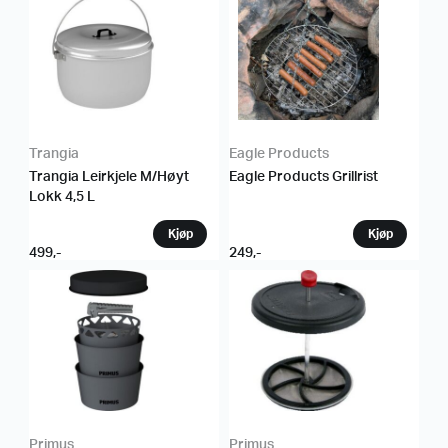
Trangia
Eagle Products
Trangia Leirkjele M/Høyt
Eagle Products Grillrist
Lokk 4,5 L
499
,-
249
,-
Primus
Primus