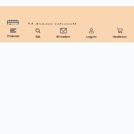
14 dagers returrett
Produkter
Søk
Bli medlem
Logg inn
Handlekurv
Rask levering
Filter
Gratis frakt over 1000kr
Merke
Pris