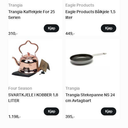
Trangia
Eagle Products
Trangia Kaffekjele For 25
Eagle Products Bålkjele 1,5
Serien
liter
310
,-
449
,-
Four Season
Trangia
SVARTKJELE I KOBBER 1,8
Trangia Stekepanne NS 24
LITER
cm Avtagbart
1.198
,-
395
,-