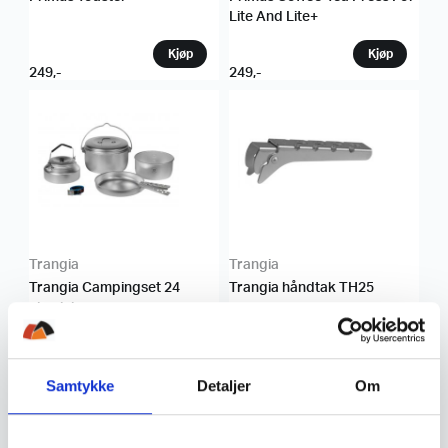
Lite And Lite+
249
,-
249
,-
Trangia
Trangia
Trangia Campingset 24
Trangia håndtak TH25
aluminium
1.049
,-
119
,-
Samtykke
Detaljer
Om