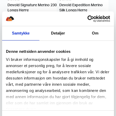
Devold Signature Merino 230
Devold Expedition Merino
Longs Herre
Silk Longs Herre
1.299
,-
899
,-
1.299
,-
Samtykke
Detaljer
Om
Denne nettsiden anvender cookies
Vi bruker informasjonskapsler for å gi innhold og
annonser et personlig preg, for å levere sosiale
mediefunksjoner og for å analysere trafikken vår. Vi deler
Devold
Devold
dessuten informasjon om hvordan du bruker nettstedet
Devold Multi Sport Merino
Devold WOOL MESH MAN
vårt, med partnerne våre innen sosiale medier,
190 Longs Man
LONG JOHNS Herre
annonsering og analysearbeid, som kan kombinere den
med annen informasjon du har gjort tilgjengelig for dem,
899
,-
1.099
,-
eller som de har samlet inn gjennom din bruk av
tjenestene deres.