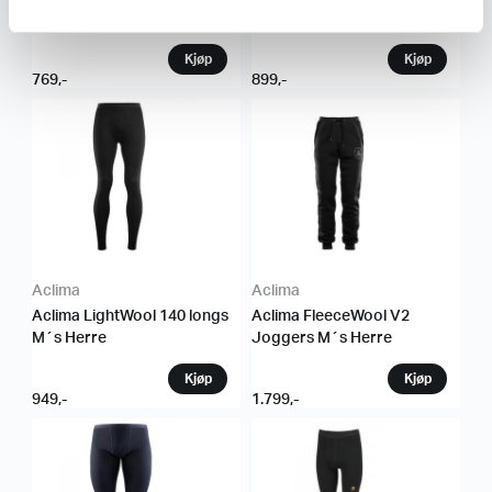
Longs Man Herre
Man Herre
769
,-
899
,-
Aclima
Aclima
Aclima LightWool 140 longs
Aclima FleeceWool V2
M´s Herre
Joggers M´s Herre
949
,-
1.799
,-