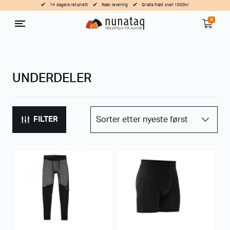
14 dagers returrett
Rask levering
Gratis frakt over 1000kr
0
UNDERDELER
FILTER