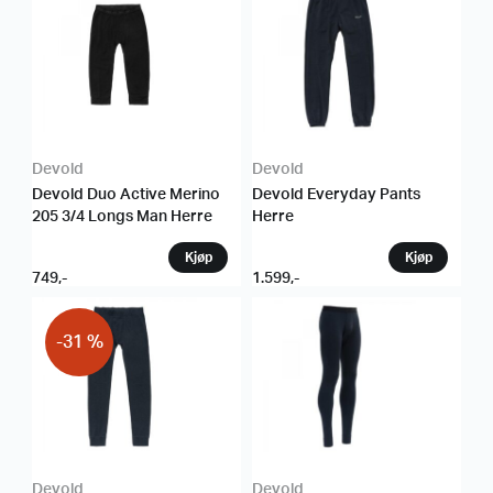
Devold
Devold
Devold Duo Active Merino
Devold Everyday Pants
205 3/4 Longs Man Herre
Herre
749
,-
1.599
,-
-31 %
Devold
Devold