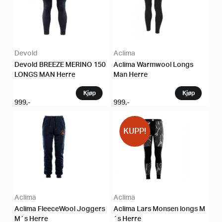
Devold
Aclima
Devold BREEZE MERINO 150
Aclima Warmwool Longs
LONGS MAN Herre
Man Herre
999
,-
999
,-
KUPP!
Aclima
Aclima
Aclima FleeceWool Joggers
Aclima Lars Monsen longs M
M´s Herre
´s Herre