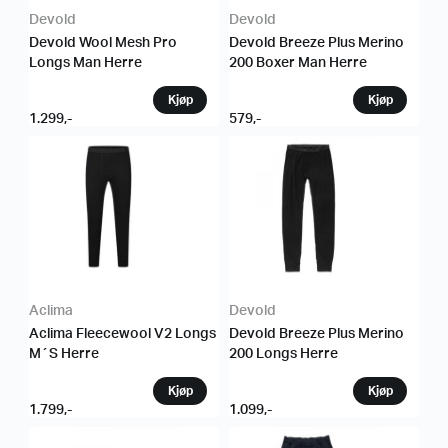
Devold
Devold
Devold Wool Mesh Pro
Devold Breeze Plus Merino
Longs Man Herre
200 Boxer Man Herre
1.299
,-
579
,-
Aclima
Devold
Aclima Fleecewool V2 Longs
Devold Breeze Plus Merino
M´S Herre
200 Longs Herre
1.799
,-
1.099
,-