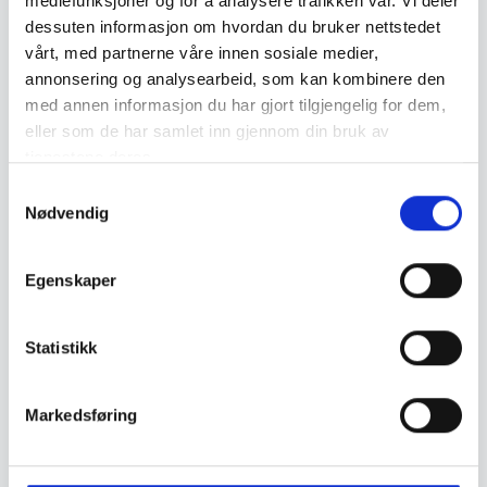
mediefunksjoner og for å analysere trafikken vår. Vi deler
dessuten informasjon om hvordan du bruker nettstedet
vårt, med partnerne våre innen sosiale medier,
annonsering og analysearbeid, som kan kombinere den
med annen informasjon du har gjort tilgjengelig for dem,
eller som de har samlet inn gjennom din bruk av
tjenestene deres.
S
Devold
Devold
Nødvendig
a
Devold Daily Merino Light
Devold Archive Merino Sock
m
Sock 3pk
t
Egenskaper
y
279
,-
349
,-
k
k
Statistikk
e
v
Markedsføring
a
l
g