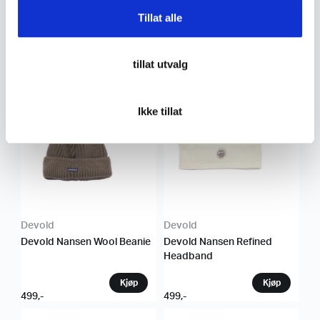
Tillat alle
Devold
Devold
Devold Svalbard Wool
Devold Reverso Merino
Beanie
Balaclava
tillat utvalg
499
,-
699
,-
Ikke tillat
Devold
Devold
Devold Nansen Wool Beanie
Devold Nansen Refined
Headband
499
,-
499
,-