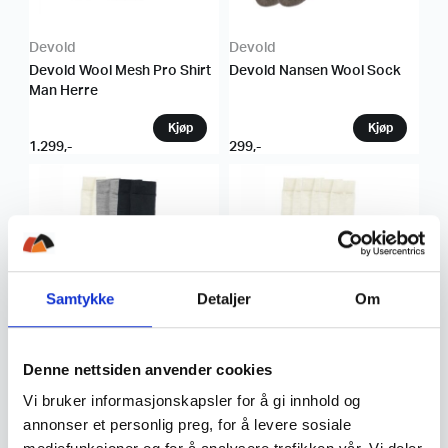
Devold
Devold
Devold Wool Mesh Pro Shirt
Devold Nansen Wool Sock
Man Herre
1.299
,-
299
,-
Samtykke
Detaljer
Om
Devold
Devold
Devold Daily Merino Medium
Devold Daily Merino Medium
Denne nettsiden anvender cookies
Sock 3pk
Sock 3pk
Vi bruker informasjonskapsler for å gi innhold og
annonser et personlig preg, for å levere sosiale
329
,-
329
,-