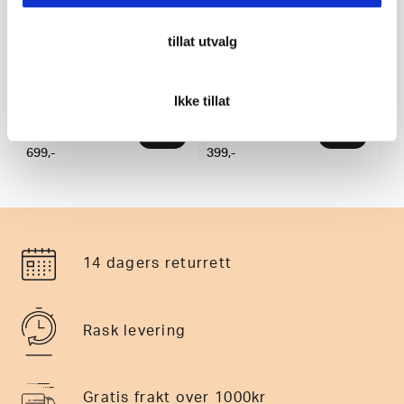
tillat utvalg
Rab
La Sportiva
Rab Cirrus Hut Boot Herre
La Sportiva Swing W´S
Ikke tillat
Sandal Dame
699
,-
399
,-
14 dagers returrett
Rask levering
Gratis frakt over 1000kr