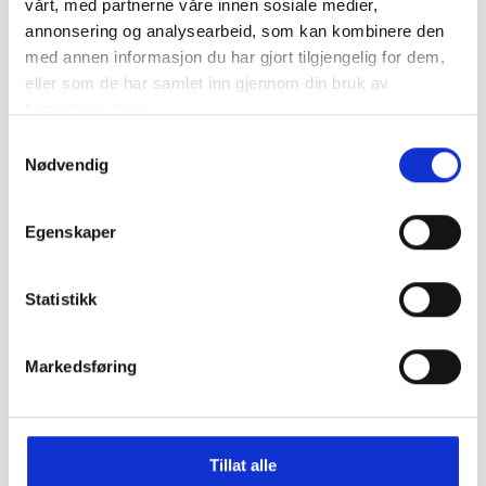
vårt, med partnerne våre innen sosiale medier,
annonsering og analysearbeid, som kan kombinere den
559,30
999,50
med annen informasjon du har gjort tilgjengelig for dem,
eller som de har samlet inn gjennom din bruk av
KUPP!
tjenestene deres.
S
Nødvendig
a
m
t
Egenskaper
y
Fjällräven
Rab
k
Fjällräven Expedition Down
Rab Cirrus Hut Slipper Herre
Booties
k
Statistikk
e
v
1.899
,-
559,30
Markedsføring
a
l
KUPP!
KUPP!
g
Tillat alle