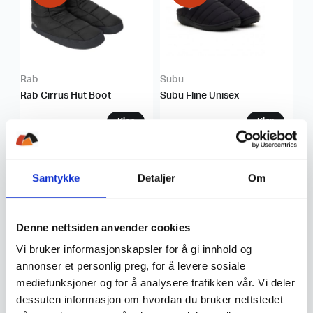
Rab
Subu
Rab Cirrus Hut Boot
Subu Fline Unisex
599,20
719,20
449
,-
KUPP!
KUPP!
Samtykke
Detaljer
Om
Denne nettsiden anvender cookies
Vi bruker informasjonskapsler for å gi innhold og
annonser et personlig preg, for å levere sosiale
Rab
Scarpa
mediefunksjoner og for å analysere trafikken vår. Vi deler
Rab Cirrus Hut Slipper
Scarpa Mojito Bio Dame
dessuten informasjon om hvordan du bruker nettstedet
Unisex