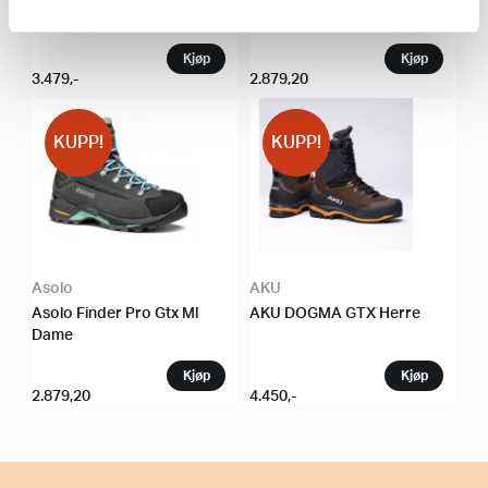
Dame
Herre
3.479
,-
2.879,20
KUPP!
KUPP!
Asolo
AKU
Asolo Finder Pro Gtx Ml
AKU DOGMA GTX Herre
Dame
2.879,20
4.450
,-