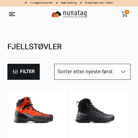
14 dagers returrett
Rask levering
Gratis frakt over 1000kr
0
FJELLSTØVLER
FILTER