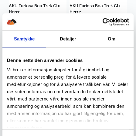
AKU Furiosa Boa Trek Gtx
AKU Furiosa Boa Trek Gtx
Herre
Herre
1.599,50
1.599,50
Samtykke
Detaljer
Om
KUPP!
Denne nettsiden anvender cookies
Vi bruker informasjonskapsler for å gi innhold og
annonser et personlig preg, for å levere sosiale
mediefunksjoner og for å analysere trafikken vår. Vi deler
AKU
Alfa
dessuten informasjon om hvordan du bruker nettstedet
AKU Reactive Gtx Herre
Alfa Walk Queen Advance
vårt, med partnerne våre innen sosiale medier,
Gtx Dame
annonsering og analysearbeid, som kan kombinere den
med annen informasjon du har gjort tilgjengelig for dem,
1.349,50
3.999
,-
eller som de har samlet inn gjennom din bruk av
tjenestene deres.
KUPP!