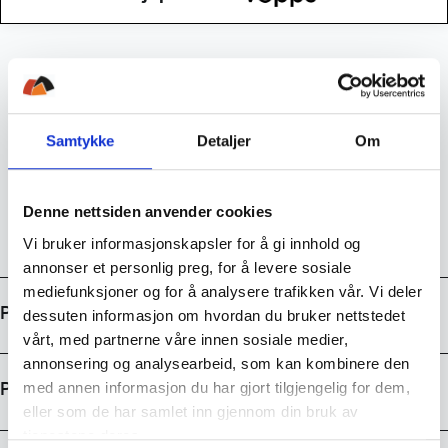
14 dagers returrett
Samtykke
Detaljer
Om
Rask levering
Denne nettsiden anvender cookies
Gratis frakt over 1000kr
Vi bruker informasjonskapsler for å gi innhold og
annonser et personlig preg, for å levere sosiale
mediefunksjoner og for å analysere trafikken vår. Vi deler
Produktdetaljer
dessuten informasjon om hvordan du bruker nettstedet
vårt, med partnerne våre innen sosiale medier,
annonsering og analysearbeid, som kan kombinere den
med annen informasjon du har gjort tilgjengelig for dem,
Prisutvikling
eller som de har samlet inn gjennom din bruk av
tjenestene deres.