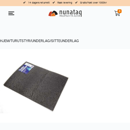
14 dagers returrett
Rask levering
Gratis frakt over 1000kr
0
HJEM
/
TURUTSTYR
/
UNDERLAG
/
SITTEUNDERLAG