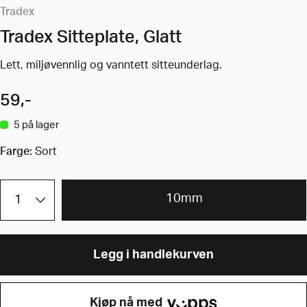
Tradex
Tradex Sitteplate, Glatt
Lett, miljøvennlig og vanntett sitteunderlag.
59
,-
5 på lager
Farge:
Sort
Tradex
10mm
Sitteplate,
Glatt
antall
Legg i handlekurven
Kjøp nå med