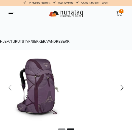
14 dagers returrett
Rask levering
Gratis frakt over 1000kr
0
HJEM
/
TURUTSTYR
/
SEKKER
/
VANDRESEKK