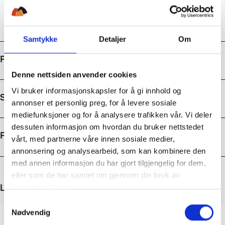
Gratis frakt over 1000kr
Samtykke
Detaljer
Om
Produktdetaljer
Denne nettsiden anvender cookies
Vi bruker informasjonskapsler for å gi innhold og
Størrelsesguide
annonser et personlig preg, for å levere sosiale
mediefunksjoner og for å analysere trafikken vår. Vi deler
dessuten informasjon om hvordan du bruker nettstedet
Prisutvikling
vårt, med partnerne våre innen sosiale medier,
annonsering og analysearbeid, som kan kombinere den
med annen informasjon du har gjort tilgjengelig for dem,
eller som de har samlet inn gjennom din bruk av
tjenestene deres.
Like produkter
S
Nødvendig
a