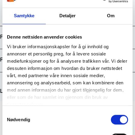
Gratis frakt over 1000kr
Samtykke
Detaljer
Om
Denne nettsiden anvender cookies
Produktdetaljer
Vi bruker informasjonskapsler for å gi innhold og
annonser et personlig preg, for å levere sosiale
Prisutvikling
mediefunksjoner og for å analysere trafikken vår. Vi deler
dessuten informasjon om hvordan du bruker nettstedet
vårt, med partnerne våre innen sosiale medier,
annonsering og analysearbeid, som kan kombinere den
med annen informasjon du har gjort tilgjengelig for dem,
Like produkter
eller som de har samlet inn gjennom din bruk av
tjenestene deres.
S
Nødvendig
a
m