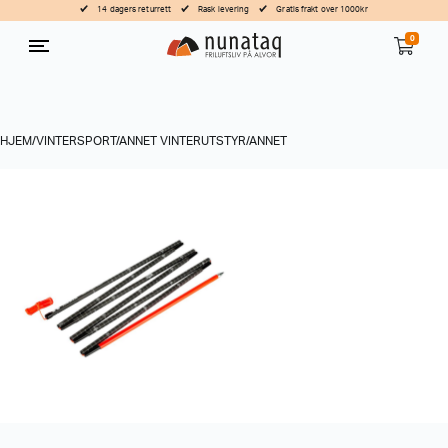
14 dagers returrett
Rask levering
Gratis frakt over 1000kr
0
HJEM
/
VINTERSPORT
/
ANNET VINTERUTSTYR
/
ANNET