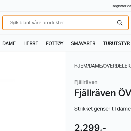
Registrer de
DAME
HERRE
FOTTØY
SMÅVARER
TURUTSTYR
HJEM
/
DAME
/
OVERDELER
Fjällräven
Fjällräven Ö
Strikket genser til dame
2.299
,-