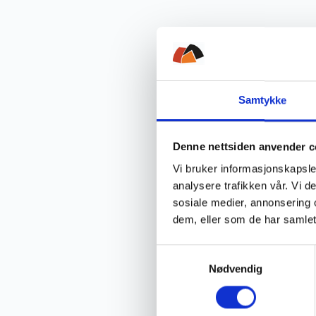
Samtykke
Denne nettsiden anvender c
Vi bruker informasjonskapsler
analysere trafikken vår. Vi 
sosiale medier, annonsering 
dem, eller som de har samlet
S
Nødvendig
a
m
t