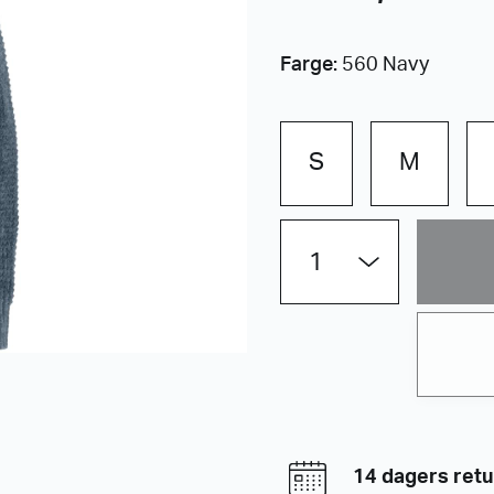
Farge:
560 Navy
S
M
Fjällräven
ÖVik
Waffle
Knit
W
Dame
antall
14 dagers retu