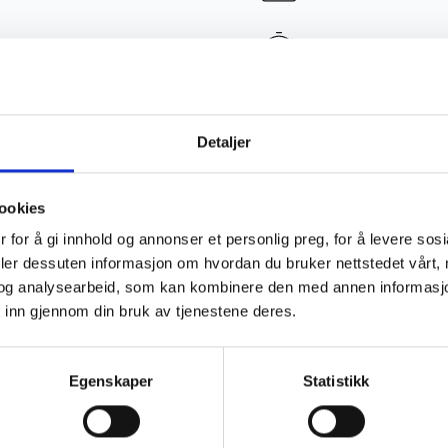
Rask levering
Gratis frakt o
Detaljer
ookies
Produktdetaljer
 for å gi innhold og annonser et personlig preg, for å levere sos
deler dessuten informasjon om hvordan du bruker nettstedet vårt,
og analysearbeid, som kan kombinere den med annen informasjon d
Størrelsesguide
 inn gjennom din bruk av tjenestene deres.
Prisutvikling
Egenskaper
Statistikk