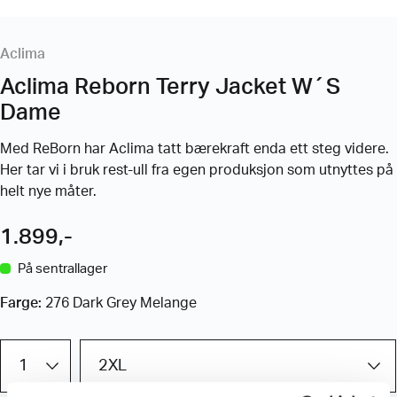
Aclima
Aclima Reborn Terry Jacket W´S
Dame
Med ReBorn har Aclima tatt bærekraft enda ett steg videre.
Her tar vi i bruk rest-ull fra egen produksjon som utnyttes på
helt nye måter.
1.899
,-
På sentrallager
Farge:
276 Dark Grey Melange
Aclima
Reborn
Terry