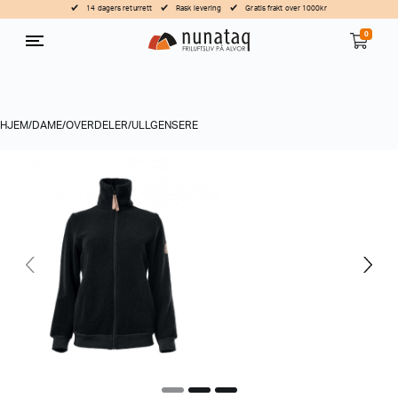
14 dagers returrett
Rask levering
Gratis frakt over 1000kr
0
HJEM
/
DAME
/
OVERDELER
/
ULLGENSERE