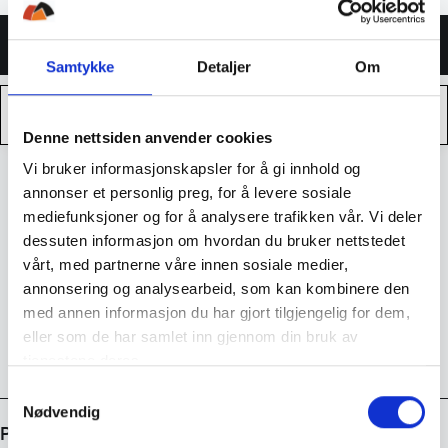
Jacket
W
Legg i handlekurven
´S
Samtykke
Detaljer
Om
Dame
antall
Kjøp nå med
Denne nettsiden anvender cookies
Vi bruker informasjonskapsler for å gi innhold og
annonser et personlig preg, for å levere sosiale
14 dagers returrett
mediefunksjoner og for å analysere trafikken vår. Vi deler
dessuten informasjon om hvordan du bruker nettstedet
vårt, med partnerne våre innen sosiale medier,
Rask levering
annonsering og analysearbeid, som kan kombinere den
med annen informasjon du har gjort tilgjengelig for dem,
eller som de har samlet inn gjennom din bruk av
Gratis frakt over 1000kr
tjenestene deres.
S
Nødvendig
a
Produktdetaljer
m