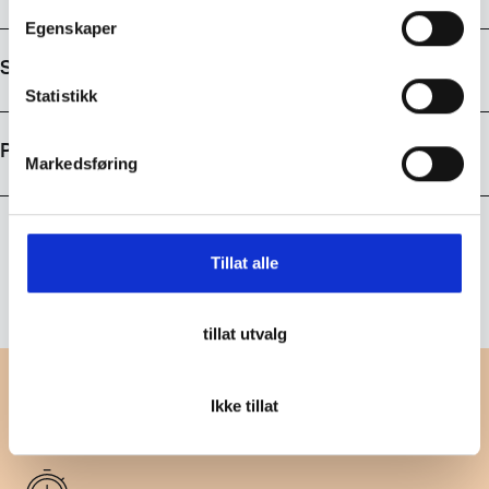
t
Egenskaper
y
Størrelsesguide
k
k
Statistikk
e
v
Prisutvikling
Markedsføring
a
l
g
Tillat alle
tillat utvalg
Ikke tillat
14 dagers returrett