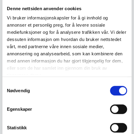
Denne nettsiden anvender cookies
Vi bruker informasjonskapsler for å gi innhold og
annonser et personlig preg, for å levere sosiale
mediefunksjoner og for å analysere trafikken vår. Vi deler
dessuten informasjon om hvordan du bruker nettstedet
Aclima
Aclima
vårt, med partnerne våre innen sosiale medier,
Aclima Lightwool 140
Aclima Lightwool 140
annonsering og analysearbeid, som kan kombinere den
Headover
Headband
med annen informasjon du har gjort tilgjengelig for dem,
eller som de har samlet inn gjennom din bruk av
400
,-
300
,-
tjenestene deres.
S
Nødvendig
a
m
t
Egenskaper
y
k
k
Statistikk
Aclima
Aclima