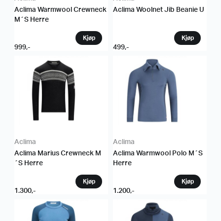
Aclima Warmwool Crewneck
Aclima Woolnet Jib Beanie U
M´S Herre
999
,-
499
,-
Aclima
Aclima
Aclima Marius Crewneck M
Aclima Warmwool Polo M´S
´S Herre
Herre
1.300
,-
1.200
,-