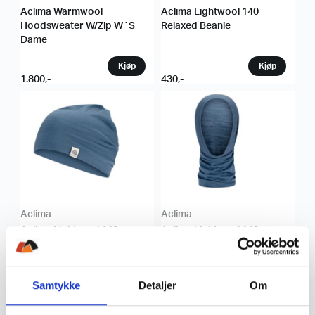
Aclima Warmwool
Aclima Lightwool 140
Hoodsweater W/Zip W´S
Relaxed Beanie
Dame
1.800
,-
430
,-
Aclima
Aclima
Aclima Lightwool 140
Aclima Lightwool 140
Relaxed Beanie
Headover
430
,-
400
,-
Samtykke
Detaljer
Om