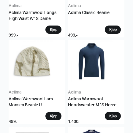
Aclima
Aclima
Aclima Warmwool Longs
Aclima Classic Beanie
High Waist W´S Dame
999
,-
499
,-
Aclima
Aclima
Aclima Warmwool Lars
Aclima Warmwool
Monsen Beanie U
Hoodsweater M´S Herre
499
,-
1.400
,-