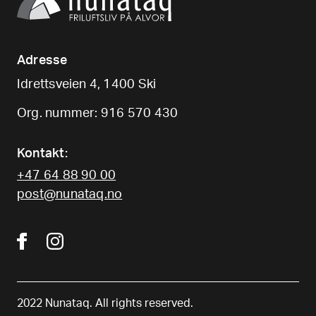
Aclima
Aclima
Aclima Fleecewool V2
Aclima Fleecewool V2 Polo
Headover
W/ Zip M´S Herre
450
,-
1.999
,-
Aclima
Aclima
Aclima Reborn Terry
Aclima Fleecewool V2 Polo
Pullover Unisex
W/ Zip W´S