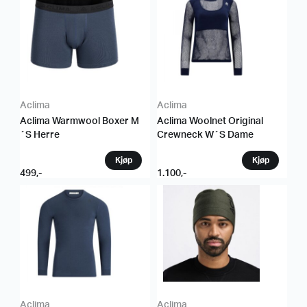
Aclima
Aclima
Aclima Warmwool Boxer M
Aclima Woolnet Original
´S Herre
Crewneck W´S Dame
499
,-
1.100
,-
Aclima
Aclima